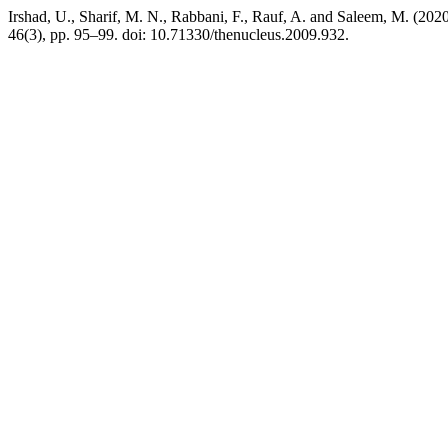
Irshad, U., Sharif, M. N., Rabbani, F., Rauf, A. and Salee
46(3), pp. 95–99. doi: 10.71330/thenucleus.2009.932.